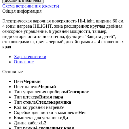
Добавить в комплект
Схема встраивания
(скачать)
Общая информация
Электрическая варочная поверхность Hi-Light, ширина 60 см,
4 зоны нагрева HILIGHT, зона расширения: круглая двойная,
сенсорное управление, 9 уровней мощности, таймер,
индикаторы остаточного тепла, функция "Защита детей",
стеклокерамика, цвет - черный, дизайн рамки - 4 скошенных
края
Характеристики
Описание
Основные
Цвет
Черный
Цвет панели
Черный
Тип управления прибором
Сенсорное
Тип штекера
Витая пара
Тип стекла
Стеклокерамика
Кол-во уровней нагрева
9
Скребок для чистки в комплекте
Нет
Комплект для установки
Да
Длина кабеля
1.2
Тип рамки
4 скошенных края