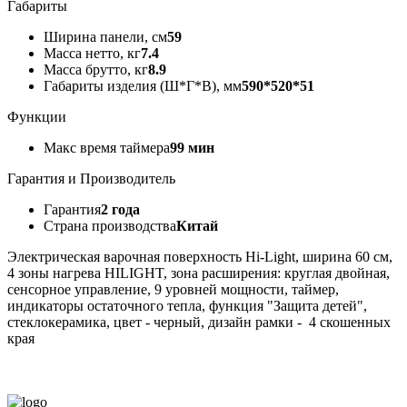
Габариты
Ширина панели, см
59
Масса нетто, кг
7.4
Масса брутто, кг
8.9
Габариты изделия (Ш*Г*В), мм
590*520*51
Функции
Макс время таймера
99 мин
Гарантия и Производитель
Гарантия
2 года
Страна производства
Китай
Электрическая варочная поверхность Hi-Light, ширина 60 см,
4 зоны нагрева HILIGHT, зона расширения: круглая двойная,
сенсорное управление, 9 уровней мощности, таймер,
индикаторы остаточного тепла, функция "Защита детей",
стеклокерамика, цвет - черный, дизайн рамки - 4 скошенных
края