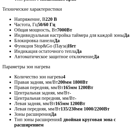
Технические характеристики
Напряжение, В
220 В
Частота, Гц
50/60 Гц
Общая мощность, Вт
7000Вт
Индивидуальная настройка таймера для каждой зоны
Да
Блокировка панели
Да
Функция Stop&Go (Пауза)
Нет
Индикация остаточного тепла
Да
Автоматическое защитное отключение
Да
Параметры зон нагрева
Количество зон нагрева
4
Правая задняя, мм/Вт
200мм 1800Вт
Правая передняя, мм/Вт
165мм 1200Вт
Центральная задняя, мм/Вт
-
Центральная передняя, мм/Вт
-
Левая задняя, мм/Вт
165мм 1200Вт
Левая передняя, мм/Вт
135/230мм 1000/2200Вт
Зоны расширения
Да
Тип зоны расширения
1 двойная круговая зона с
расширением