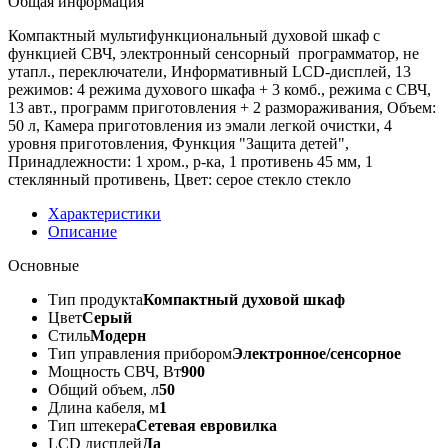
Общая информация
Компактный мультифункциональный духовой шкаф с
функцией СВЧ, электронный сенсорный программатор, не
утапл., переключатели, Информативный LCD-дисплей, 13
режимов: 4 режима духового шкафа + 3 комб., режима с СВЧ,
13 авт., программ приготовления + 2 размораживания, Объем:
50 л, Камера приготовления из эмали легкой очистки, 4
уровня приготовления, Функция "Защита детей",
Принадлежности: 1 хром., р-ка, 1 противень 45 мм, 1
стеклянный противень, Цвет: серое стекло стекло
Характеристики
Описание
Основные
Тип продукта
Компактный духовой шкаф
Цвет
Серый
Стиль
Модерн
Тип управления прибором
Электронное/сенсорное
Мощность СВЧ, Вт
900
Общий объем, л
50
Длина кабеля, м
1
Тип штекера
Сетевая евровилка
LCD дисплей
Да