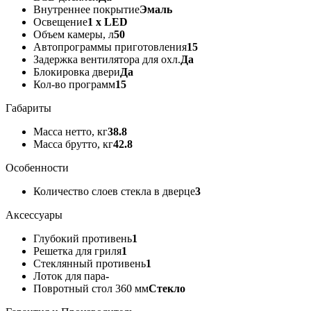
Внутреннее покрытие
Эмаль
Освещение
1 x LED
Объем камеры, л
50
Автопрограммы приготовления
15
Задержка вентилятора для охл.
Да
Блокировка двери
Да
Кол-во программ
15
Габариты
Масса нетто, кг
38.8
Масса брутто, кг
42.8
Особенности
Количество слоев стекла в дверце
3
Аксессуары
Глубокий противень
1
Решетка для гриля
1
Стеклянный противень
1
Лоток для пара
-
Повротный стол 360 мм
Стекло